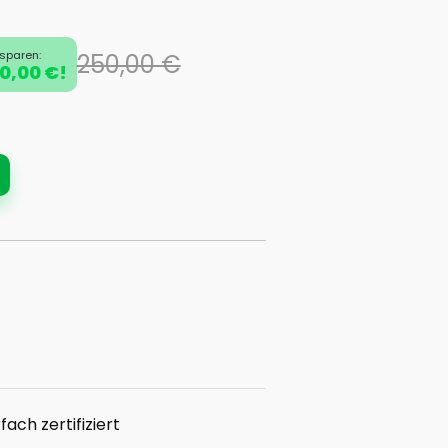
 sparen:
250,00 €
0,00 €!
ach zertifiziert