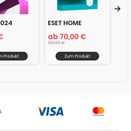
2024
ESET HOME
Mic
€
ab 70,00 €
39,
ional
Security Essential
202
120,00 €
79,90
m Produkt
Zum Produkt