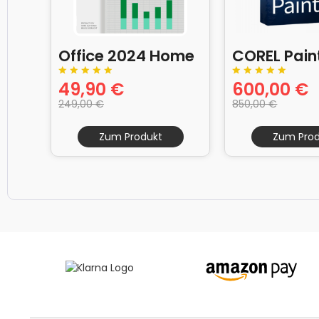
Office 2024 Home
COREL Pain
49,90 €
600,00 €
and Business
2022 Vollv
249,00 €
850,00 €
Zum Produkt
Zum Prod