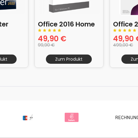
ter
Office 2016 Home
Office 
49,90 €
49,90 
ersion
and Business
Profess
99,90 €
499,00 €
ukt
Zum Produkt
Zu