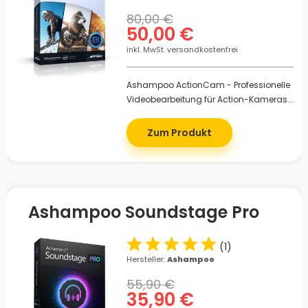
80,00 €
50,00 €
inkl. MwSt. versandkostenfrei
Ashampoo ActionCam - Professionelle
Videobearbeitung für Action-Kameras...
Zum Produkt
Ashampoo Soundstage Pro
(
1
)
Hersteller:
Ashampoo
55,90 €
35,90 €