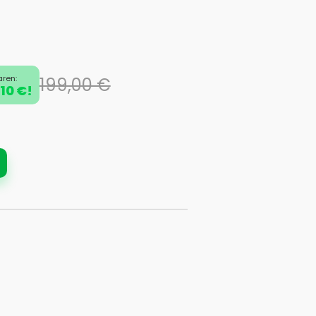
aren:
199,00 €
10 €!