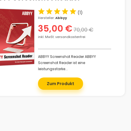
(
1
)
Hersteller:
Abbyy
35,00 €
70,00 €
inkl. MwSt. versandkostenfrei
ABBYY Screenshot Reader ABBYY
Screenshot Reader ist eine
leistungsstarke...
Zum Produkt