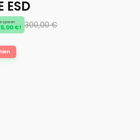
E ESD
e sparen:
300,00 €
5,00 €!
hlen