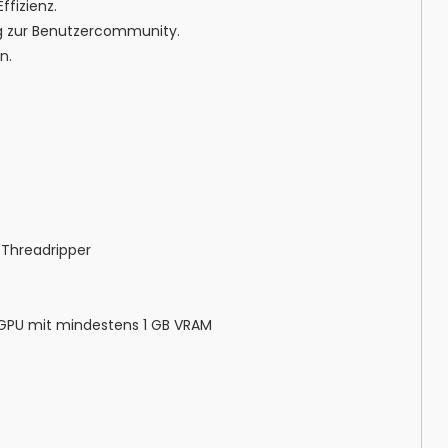
ffizienz.
ng zur Benutzercommunity.
n.
/Threadripper
l GPU mit mindestens 1 GB VRAM