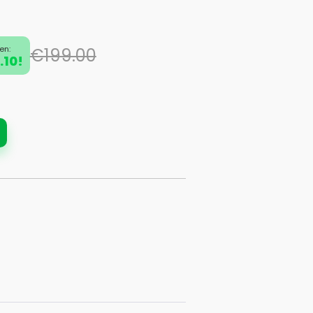
en:
€199.00
.10!