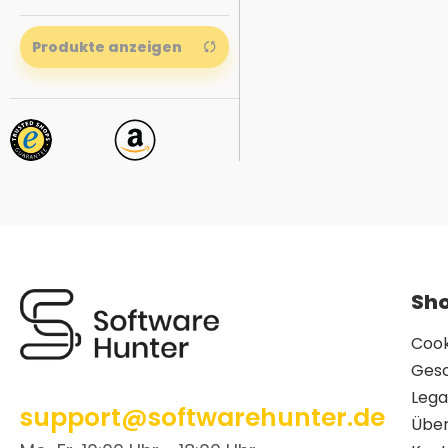
Produkte anzeigen
Sho
Cook
Ges
Lega
support@softwarehunter.de
Über