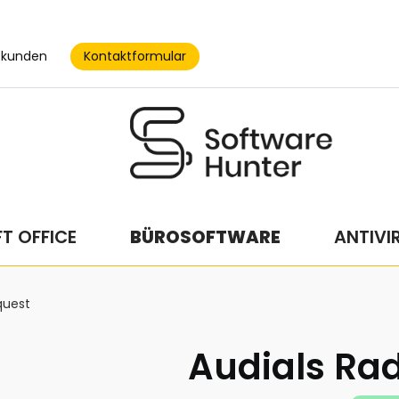
Kontaktformular
skunden
T OFFICE
BÜROSOFTWARE
ANTIVI
quest
Audials Rad