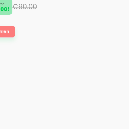
ren:
€90.00
00!
hlen