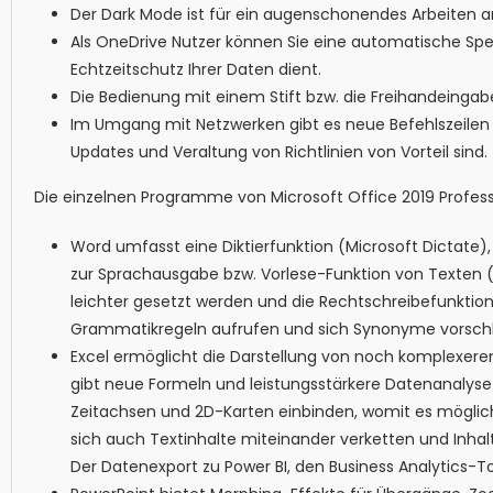
Der Dark Mode ist für ein augenschonendes Arbeiten a
Als OneDrive Nutzer können Sie eine automatische Spe
Echtzeitschutz Ihrer Daten dient.
Die Bedienung mit einem Stift bzw. die Freihandeingab
Im Umgang mit Netzwerken gibt es neue Befehlszeilen 
Updates und Veraltung von Richtlinien von Vorteil sind.
Die einzelnen Programme von Microsoft Office 2019 Profes
Word umfasst eine Diktierfunktion (Microsoft Dictate)
zur Sprachausgabe bzw. Vorlese-Funktion von Texten 
leichter gesetzt werden und die Rechtschreibefunkti
Grammatikregeln aufrufen und sich Synonyme vorschl
Excel ermöglicht die Darstellung von noch komplexe
gibt neue Formeln und leistungsstärkere Datenanalys
Zeitachsen und 2D-Karten einbinden, womit es möglich w
sich auch Textinhalte miteinander verketten und Inhal
Der Datenexport zu Power BI, den Business Analytics-To