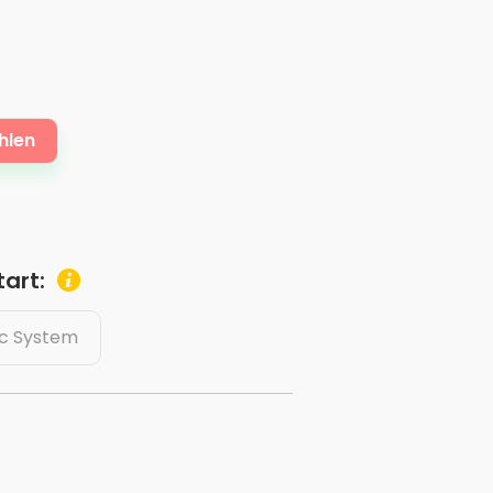
hlen
art:
c System
: