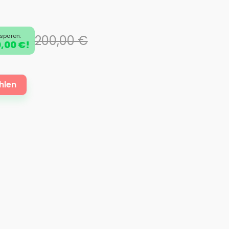
 sparen:
200,00 €
,00 €!
hlen