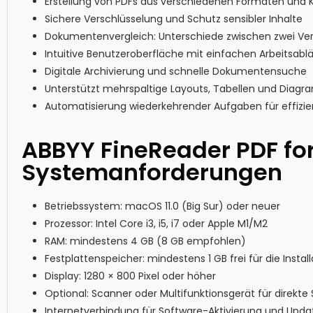
Erstellung von PDFs aus verschiedenen Formaten un
Sichere Verschlüsselung und Schutz sensibler Inhalte
Dokumentenvergleich: Unterschiede zwischen zwei Ve
Intuitive Benutzeroberfläche mit einfachen Arbeitsabl
Digitale Archivierung und schnelle Dokumentensuche
Unterstützt mehrspaltige Layouts, Tabellen und Diag
Automatisierung wiederkehrender Aufgaben für effizie
ABBYY FineReader PDF fo
Systemanforderungen
Betriebssystem: macOS 11.0 (Big Sur) oder neuer
Prozessor: Intel Core i3, i5, i7 oder Apple M1/M2
RAM: mindestens 4 GB (8 GB empfohlen)
Festplattenspeicher: mindestens 1 GB frei für die Install
Display: 1280 × 800 Pixel oder höher
Optional: Scanner oder Multifunktionsgerät für direkt
Internetverbindung für Software-Aktivierung und Upda