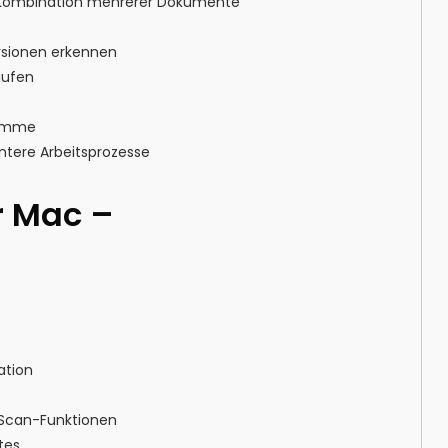
d Kombination mehrerer Dokumente
rsionen erkennen
äufen
ramme
ntere Arbeitsprozesse
r Mac –
ation
e Scan-Funktionen
tes