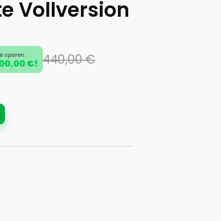
e Vollversion
ie sparen:
440,00 €
00,00 €!