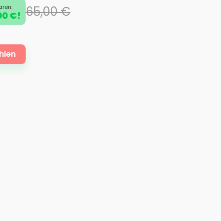
aren:
65,00 €
00 €!
hlen